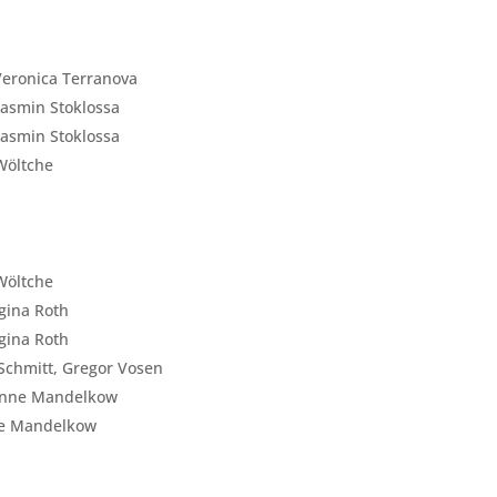
 Veronica Terranova
Jasmin Stoklossa
Jasmin Stoklossa
Wöltche
Wöltche
egina Roth
egina Roth
Schmitt, Gregor Vosen
ianne Mandelkow
ne Mandelkow