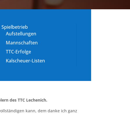
Spielbetrieb
Aufstellungen
Mannschaften
TTC-Erfolge
Kalscheuer-Listen
elern des TTC Lechenich.
rvollständigen kann, dem danke ich ganz