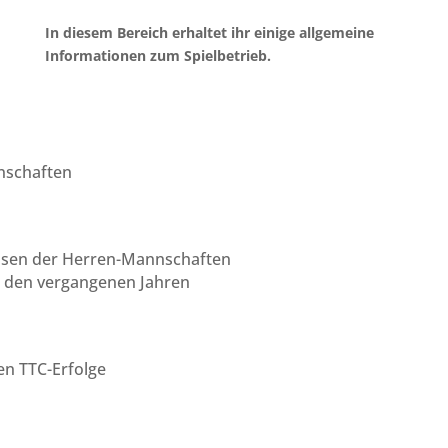
In diesem Bereich erhaltet ihr einige allgemeine
Informationen zum Spielbetrieb.
nnschaften
lassen der Herren-Mannschaften
 den vergangenen Jahren
en TTC-Erfolge