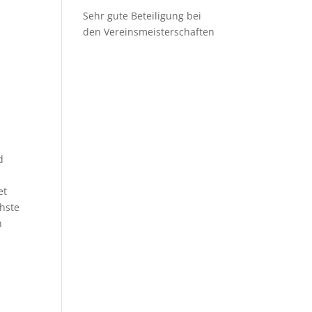
Sehr gute Beteiligung bei
den Vereinsmeisterschaften
d
et
chste
n