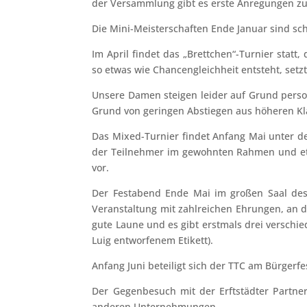
der Versammlung gibt es erste Anregungen zu
Die Mini-Meisterschaften Ende Januar sind schw
Im April findet das „Brettchen“-Turnier statt
so etwas wie Chancengleichheit entsteht, setz
Unsere Damen steigen leider auf Grund person
Grund von geringen Abstiegen aus höheren Kl
Das Mixed-Turnier findet Anfang Mai unter der 
der Teilnehmer im gewohnten Rahmen und etw
vor.
Der Festabend Ende Mai im großen Saal des
Veranstaltung mit zahlreichen Ehrungen, an d
gute Laune und es gibt erstmals drei verschi
Luig entworfenem Etikett).
Anfang Juni beteiligt sich der TTC am Bürgerf
Der Gegenbesuch mit der Erftstädter Partner
anderen Unternehmungen.