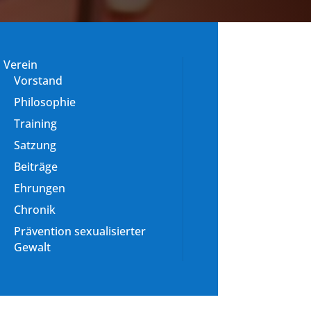
Verein
Vorstand
Philosophie
Training
Satzung
Beiträge
Ehrungen
Chronik
Prävention sexualisierter
Gewalt