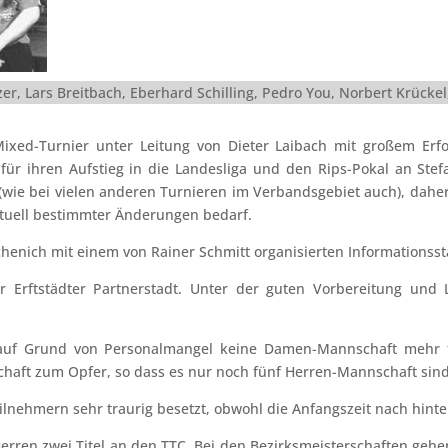
zer, Lars Breitbach, Eberhard Schilling, Pedro You, Norbert Krückel
Mixed-Turnier unter Leitung von Dieter Laibach mit großem Erfo
ür ihren Aufstieg in die Landesliga und den Rips-Pokal an Stefan
g (wie bei vielen anderen Turnieren im Verbandsgebiet auch), dah
tuell bestimmter Änderungen bedarf.
chenich mit einem von Rainer Schmitt organisierten Informationss
 Erftstädter Partnerstadt. Unter der guten Vorbereitung und L
 auf Grund von Personalmangel keine Damen-Mannschaft mehr 
chaft zum Opfer, so dass es nur noch fünf Herren-Mannschaft sin
ilnehmern sehr traurig besetzt, obwohl die Anfangszeit nach hinten
rren zwei Titel an den TTC. Bei den Bezirksmeisterschaften gehen 