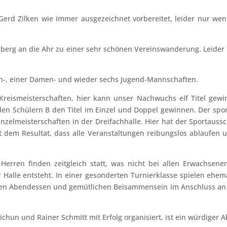
Gerd Zilken wie immer ausgezeichnet vorbereitet, leider nur we
erg an die Ahr zu einer sehr schönen Vereinswanderung. Leider k
ren-, einer Damen- und wieder sechs Jugend-Mannschaften.
Kreismeisterschaften, hier kann unser Nachwuchs elf Titel gew
 den Schülern B den Titel im Einzel und Doppel gewinnen. Der sp
zelmeisterschaften in der Dreifachhalle. Hier hat der Sportaussc
 dem Resultat, dass alle Veranstaltungen reibungslos ablaufen u
erren finden zeitgleich statt, was nicht bei allen Erwachsene
Halle entsteht. In einer gesonderten Turnierklasse spielen ehem
en Abendessen und gemütlichen Beisammensein im Anschluss an da
chun und Rainer Schmitt mit Erfolg organisiert, ist ein würdiger 